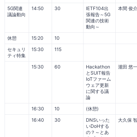
5G関連
14:50
30
IETF104出
本間 俊
議論動向
張報告～5G
関連の技術
動向～
休憩
15:20
10
セキュリ
15:30
115
ティ特集
15:30
60
Hackathon
瀧田 悠
とSUIT報告
IoTファーム
ウェア更新
に関する議
論
16:30
10
(休憩)
16:40
30
DNSいった
大久保 
いDoHする
の？～とあ