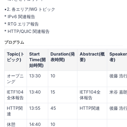
▪️2. 各エリア/WG トピック
* IPv6 関連報告
* RTG エリア報告
* HTTP/QUIC 関連報告
プログラム
Topic(ト
Start
Duration(発
Abstract(概
Speake
ピック)
Time(開
表時間)
要)
者)
始時間)
オープニ
13:30
10
後藤 浩
ング
IETF104
13:40
15
IETF104全
米谷 嘉
全体報告
体報告
HTTP関
13:55
45
HTTP関連
後藤 浩
連
休憩
14:40
10