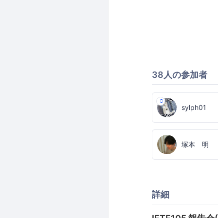
38人の参加者
sylph01
塚本 明
詳細