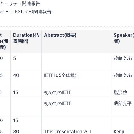
セキュリティ関連報告
ver HTTPS(DoH)関連報告
t
Duration(発
Abstract(概要)
Speaker
e(開
表時間)
者)
間)
30
5
後藤 浩行
35
40
IETF105全体報告
後藤 浩行
5
15
初めてのIETF
塩沢啓
初めてのIETF
磯部光平
30
15
45
30
This presentation will
Kenji