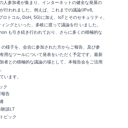
、多くの人参加者が集まり、インターネットの健全な発展の
行われました。例えば、これまでの議論(IPv6,
プロトコル, DoH, 5G)に加え、IoTとそのセキュリティ、
ティングといった、多岐に渡って議論を行 いました。
kathon も引き続き行われており、さらに多くの積極的な
105 の様子を、会合に参加された方からご報告、及び参
有用なツールについて発表をいただく予定です。最新
加者との積極的な議論の場として、本報告会をご活用
。
ています。
ピック
要報告
関連
験談LT
 トピック