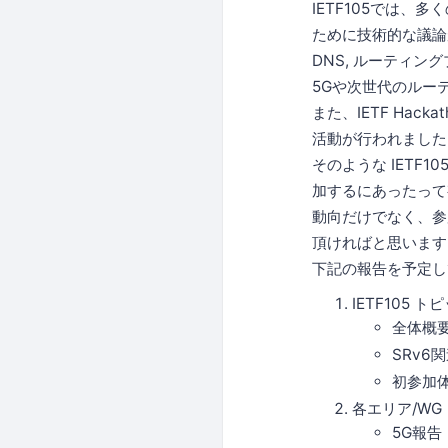
IETF105では
ために技術的な議論が
DNS, ルーティング
5Gや次世代のルー
また、IETF Hac
活動が行われました
そのような IETF
加するにあったって
動向だけでなく、参
頂ければと思います
下記の報告を予定し
IETF105 ト
全体概
SRv6
初参加体
各エリア/WG
5G報告