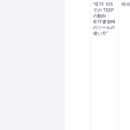
"IETF 105
16:
での TEEP
の動向・
IETF参加時
のツールの
使い方"