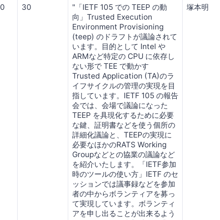
00
30
"「IETF 105 での TEEP の動
塚本明
向」Trusted Execution
Environment Provisioning
(teep) のドラフトが議論されて
います。目的として Intel や
ARMなど特定の CPU に依存し
ない形で TEE で動かす
Trusted Application (TA)のラ
イフサイクルの管理の実現を目
指しています。IETF 105 の報告
会では、会場で議論になった
TEEP を具現化するために必要
な鍵、証明書などを使う個所の
詳細化議論と、TEEPの実現に
必要なほかのRATS Working
Groupなどとの協業の議論など
を紹介いたします。「IETF参加
時のツールの使い方」IETF のセ
ッションでは議事録などを参加
者の中からボランティアを募っ
て実現しています。ボランティ
アを申し出ることが出来るよう