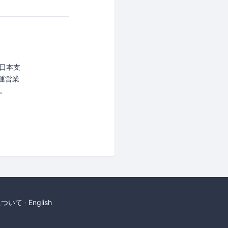
C)の日本支
の運営業
。
について
English