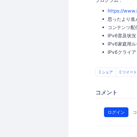
プログラム：
https://www.
思ったより進ん
コンテンツ配信
IPv6普及状況
IPv6家庭用
IPv6クライ
シェア
ツイート
コメント
ログイン
コ