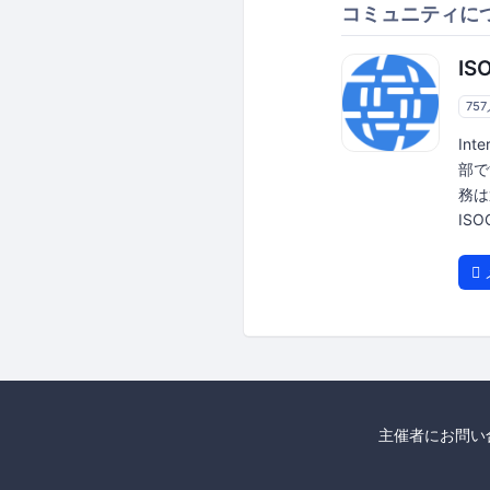
コミュニティに
IS
75
Int
部で
務は
ISOC
主催者にお問い